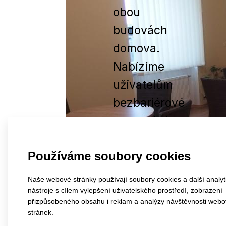
obou
budovách
domova.
Nabízíme
uživatelům
bezbariérové
ubytování
v
Používáme soubory cookies
jednolůžkových,
dvoulůžkových
Naše webové stránky používají soubory cookies a další analyt
nástroje s cílem vylepšení uživatelského prostředí, zobrazení
či
přizpůsobeného obsahu i reklam a analýzy návštěvnosti web
třílůžkových
stránek.