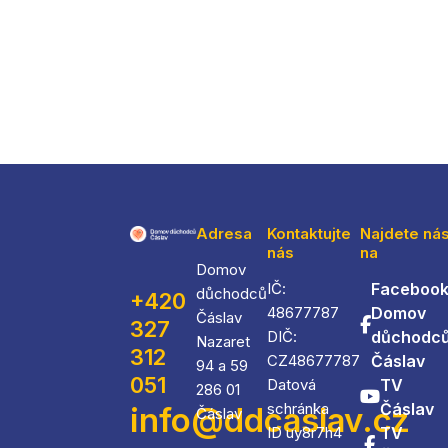
Adresa
Kontaktujte
Najdete ná
nás
na
Domov
IČ:
Facebook
důchodců
+420
48677787
Domov
Čáslav
327
DIČ:
důchodc
Nazaret
312
CZ48677787
Čáslav
94 a 59
051
Datová
TV
286 01
schránka
Čáslav
info@ddcaslav.cz
Čáslav
ID uy8r7h4
TV