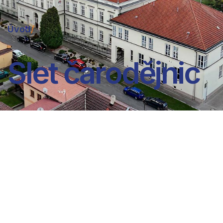
Úvod
/
Slet čarodějnic