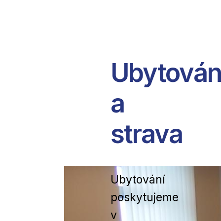
Ubytován
a
strava
Ubytování
poskytujeme
v