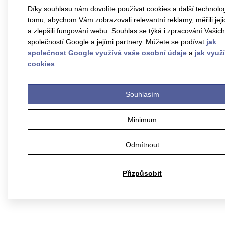
pokojích
Díky souhlasu nám dovolíte používat cookies a další technolo
s
tomu, abychom Vám zobrazovali relevantní reklamy, měřili jej
a zlepšili fungování webu. Souhlas se týká i zpracování Vašic
předsíní
společností Google a jejími partnery. Můžete se podívat
jak
společnost Google využívá vaše osobní údaje
a
jak využ
a
cookies
.
sociálním
zařízením.
Souhlasím
Minimum
Odmítnout
Zobrazit
více
Přizpůsobit