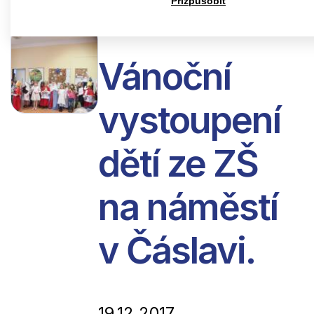
Přizpůsobit
Vánoční
vystoupení
dětí ze ZŠ
na náměstí
v Čáslavi.
19.12.2017