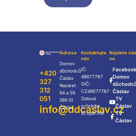
Adresa
Kontaktujte
Najdete ná
nás
na
Domov
IČ:
Facebook
důchodců
+420
48677787
Domov
Čáslav
327
DIČ:
důchodc
Nazaret
312
CZ48677787
Čáslav
94 a 59
051
Datová
TV
286 01
schránka
Čáslav
info@ddcaslav.cz
Čáslav
ID uy8r7h4
TV
Čáslav