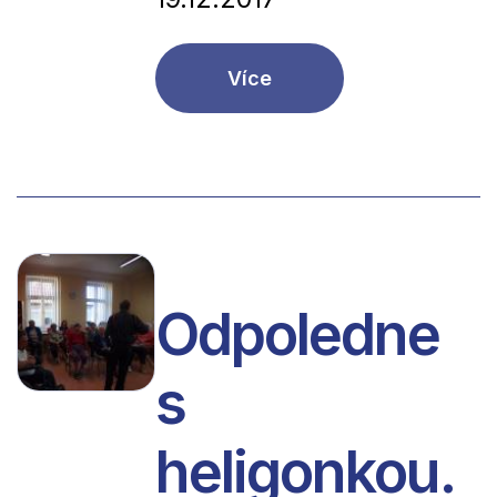
Více
Odpoledne
s
heligonkou.