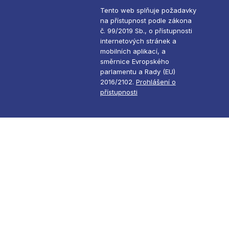
Tento web splňuje požadavky
na přístupnost podle zákona
č. 99/2019 Sb., o přístupnosti
internetových stránek a
mobilních aplikací, a
směrnice Evropského
parlamentu a Rady (EU)
2016/2102.
Prohlášení o
přístupnosti