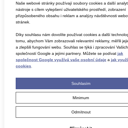
Naše webové stránky používají soubory cookies a další analyt
Masarykově
nástroje s cílem vylepšení uživatelského prostředí, zobrazení
přizpůsobeného obsahu i reklam a analýzy návštěvnosti web
stránek.
ulici v
Díky souhlasu nám dovolíte používat cookies a další technolo
tomu, abychom Vám zobrazovali relevantní reklamy, měřili jej
Čáslavi
a zlepšili fungování webu. Souhlas se týká i zpracování Vašic
společností Google a jejími partnery. Můžete se podívat
jak
společnost Google využívá vaše osobní údaje
a
jak využ
cookies
.
20.12.2017
Souhlasím
Více
Minimum
Odmítnout