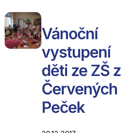
Vánoční
vystupení
děti ze ZŠ z
Červených
Peček